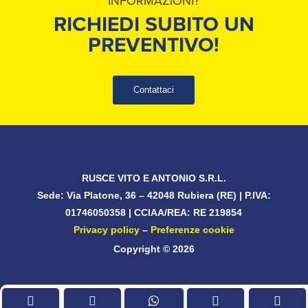
INFORMAZIONI?
RICHIEDI SUBITO UN
PREVENTIVO!
Contattaci
RUSCE VITO E ANTONIO S.R.L.
Sede:
Via Platone, 36 – 42048 Rubiera (RE)
| P.IVA:
01746050358
| CCIAA/REA:
RE 219854
Privacy policy
–
Preferenze cookie
Copyright © 2026




