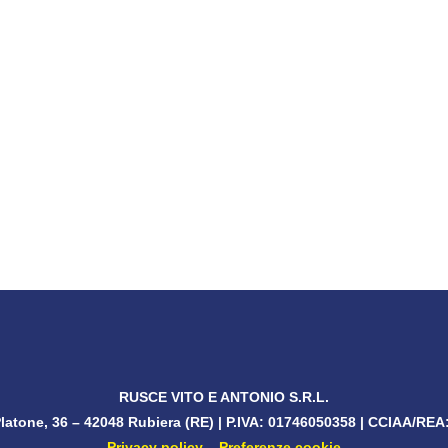
DESIDERI RICEVERE MAGGIORI INFORMAZIONI?
DI SUBITO UN PREV
Contattaci
RUSCE VITO E ANTONIO S.R.L.
Platone, 36 – 42048 Rubiera (RE)
| P.IVA:
01746050358
| CCIAA/REA
Privacy policy
–
Preferenze cookie