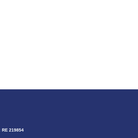
ENTIVO!
:
RE 219854