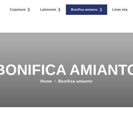
Coperture
Lattonerie
Bonifica amianto
Linee vita
BONIFICA AMIANT
Home
Bonifica amianto
5