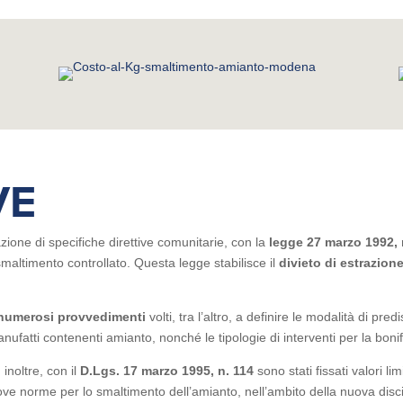
VE
azione di specifiche direttive comunitarie, con la
legge 27 marzo 1992, 
smaltimento controllato. Questa legge stabilisce il
divieto di estrazion
.
numerosi provvedimenti
volti, tra l’altro, a definire le modalità di pre
nufatti contenenti amianto, nonché le tipologie di interventi per la bonif
, inoltre, con il
D.Lgs. 17 marzo 1995, n. 114
sono stati fissati valori li
 norme per lo smaltimento dell’amianto, nell’ambito della nuova discipli