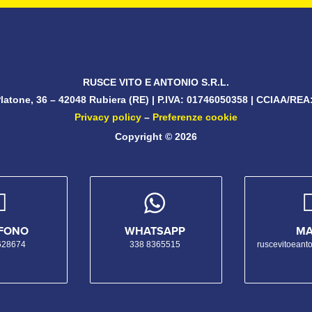
RUSCE VITO E ANTONIO S.R.L.
Platone, 36 – 42048 Rubiera (RE)
| P.IVA:
01746050358
| CCIAA/REA
Privacy policy
–
Preferenze cookie
Copyright © 2026


EFONO
WHATSAPP
MA
628674
338 8365515
ruscevitoeanto